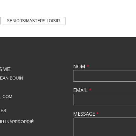
SENIORS/MASTERS LOISIR
NOM
*
ISME
EAN BOUIN
EMAIL
*
L.COM
LES
MESSAGE
*
U INAPPROPRIÉ