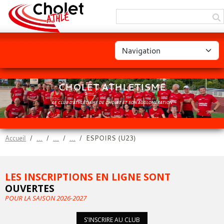
Panneau de gestion des cookies
CHOLET ATHLETISME
LE CLUB D'ATHLÉTISME DE CHOLET ET SON AGGLOMÉRATION
Accueil
ESPOIRS (U23)
LES INSCRIPTIONS EN LIGNE SONT
OUVERTES
POUR LA SAISON 2026-2027
S'INSCRIRE AU CLUB