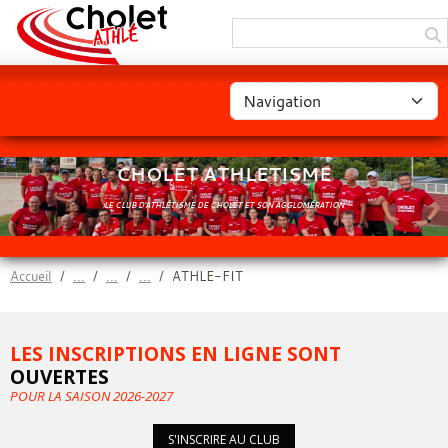
Panneau de gestion des cookies
CHOLET ATHLETISME
LE CLUB D'ATHLÉTISME DE CHOLET ET SON AGGLOMÉRATION
Accueil
ATHLE-FIT
LES INSCRIPTIONS EN LIGNE SONT
OUVERTES
POUR LA SAISON 2026-2027
S'INSCRIRE AU CLUB